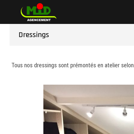
Skip
Mid Agencement
FABRICANT POUR PARTICULIERS ET PROFES
to
content
Dressings
Tous nos dressings sont prémontés en atelier selon 