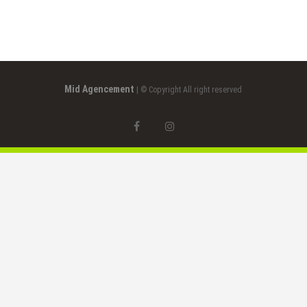
de
l’article
Mid Agencement
| © Copyright All right reserved
facebook
instagram